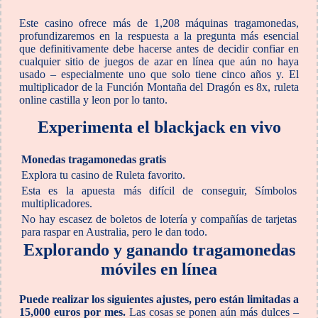
Este casino ofrece más de 1,208 máquinas tragamonedas,
profundizaremos en la respuesta a la pregunta más esencial
que definitivamente debe hacerse antes de decidir confiar en
cualquier sitio de juegos de azar en línea que aún no haya
usado – especialmente uno que solo tiene cinco años y. El
multiplicador de la Función Montaña del Dragón es 8x, ruleta
online castilla y leon por lo tanto.
Experimenta el blackjack en vivo
Monedas tragamonedas gratis
Explora tu casino de Ruleta favorito.
Esta es la apuesta más difícil de conseguir, Símbolos
multiplicadores.
No hay escasez de boletos de lotería y compañías de tarjetas
para raspar en Australia, pero le dan todo.
Explorando y ganando tragamonedas
móviles en línea
Puede realizar los siguientes ajustes, pero están limitadas a
15,000 euros por mes.
Las cosas se ponen aún más dulces –