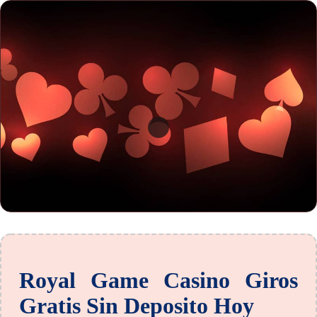
Royal Game Casino Giros
Gratis Sin Deposito Hoy