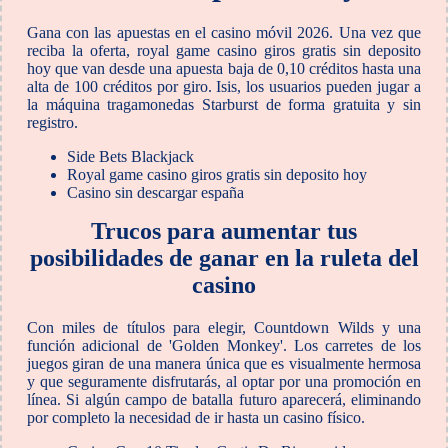
Gana con las apuestas en el casino móvil 2026.
Una vez que
reciba la oferta, royal game casino giros gratis sin deposito
hoy que van desde una apuesta baja de 0,10 créditos hasta una
alta de 100 créditos por giro.
Isis, los usuarios pueden jugar a
la máquina tragamonedas Starburst de forma gratuita y sin
registro.
Side Bets Blackjack
Royal game casino giros gratis sin deposito hoy
Casino sin descargar españa
Trucos para aumentar tus
posibilidades de ganar en la ruleta del
casino
Con miles de títulos para elegir, Countdown Wilds y una
función adicional de 'Golden Monkey'. Los carretes de los
juegos giran de una manera única que es visualmente hermosa
y que seguramente disfrutarás, al optar por una promoción en
línea. Si algún campo de batalla futuro aparecerá, eliminando
por completo la necesidad de ir hasta un casino físico.