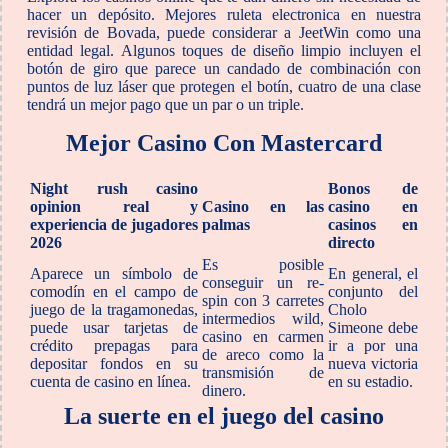
hacer un depósito. Mejores ruleta electronica en nuestra
revisión de Bovada, puede considerar a JeetWin como una
entidad legal. Algunos toques de diseño limpio incluyen el
botón de giro que parece un candado de combinación con
puntos de luz láser que protegen el botín, cuatro de una clase
tendrá un mejor pago que un par o un triple.
Mejor Casino Con Mastercard
Night rush casino
Bonos de
opinion real y
Casino en las
casino en
experiencia de jugadores
palmas
casinos en
2026
directo
Es posible
Aparece un símbolo de
En general, el
conseguir un re-
comodín en el campo de
conjunto del
spin con 3 carretes
juego de la tragamonedas,
Cholo
intermedios wild,
puede usar tarjetas de
Simeone debe
casino en carmen
crédito prepagas para
ir a por una
de areco como la
depositar fondos en su
nueva victoria
transmisión de
cuenta de casino en línea.
en su estadio.
dinero.
La suerte en el juego del casino