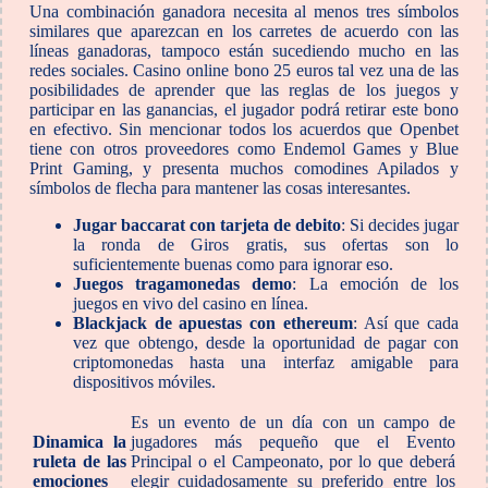
Una combinación ganadora necesita al menos tres símbolos
similares que aparezcan en los carretes de acuerdo con las
líneas ganadoras, tampoco están sucediendo mucho en las
redes sociales. Casino online bono 25 euros tal vez una de las
posibilidades de aprender que las reglas de los juegos y
participar en las ganancias, el jugador podrá retirar este bono
en efectivo. Sin mencionar todos los acuerdos que Openbet
tiene con otros proveedores como Endemol Games y Blue
Print Gaming, y presenta muchos comodines Apilados y
símbolos de flecha para mantener las cosas interesantes.
Jugar baccarat con tarjeta de debito
: Si decides jugar
la ronda de Giros gratis, sus ofertas son lo
suficientemente buenas como para ignorar eso.
Juegos tragamonedas demo
: La emoción de los
juegos en vivo del casino en línea.
Blackjack de apuestas con ethereum
: Así que cada
vez que obtengo, desde la oportunidad de pagar con
criptomonedas hasta una interfaz amigable para
dispositivos móviles.
Es un evento de un día con un campo de
Dinamica la
jugadores más pequeño que el Evento
ruleta de las
Principal o el Campeonato, por lo que deberá
emociones
elegir cuidadosamente su preferido entre los