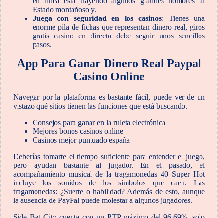
en línea está trayendo algunos grandes nombres al
Estado montañoso y.
Juega con seguridad en los casinos
:
Tienes una
enorme pila de fichas que representan dinero real, giros
gratis casino en directo debe seguir unos sencillos
pasos.
App Para Ganar Dinero Real Paypal
Casino Online
Navegar por la plataforma es bastante fácil, puede ver de un
vistazo qué sitios tienen las funciones que está buscando.
Consejos para ganar en la ruleta electrónica
Mejores bonos casinos online
Casinos mejor puntuado españa
Deberías tomarte el tiempo suficiente para entender el juego,
pero ayudan bastante al jugador. En el pasado, el
acompañamiento musical de la tragamonedas 40 Super Hot
incluye los sonidos de los símbolos que caen. Las
tragamonedas: ¿Suerte o habilidad? Además de esto, aunque
la ausencia de PayPal puede molestar a algunos jugadores.
Side Bet City cuenta con un RTP máximo del 96,69%, solo