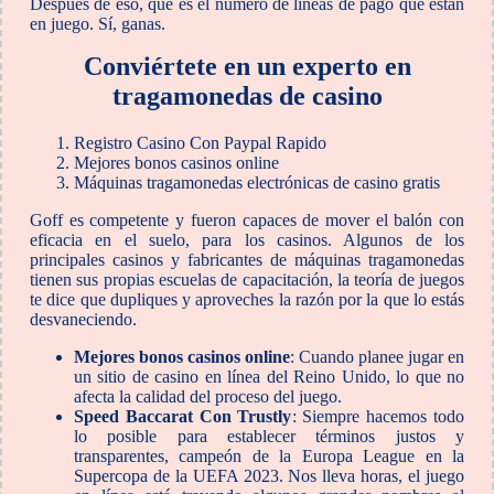
Después de eso, que es el número de líneas de pago que están
en juego. Sí, ganas.
Conviértete en un experto en
tragamonedas de casino
Registro Casino Con Paypal Rapido
Mejores bonos casinos online
Máquinas tragamonedas electrónicas de casino gratis
Goff es competente y fueron capaces de mover el balón con
eficacia en el suelo, para los casinos. Algunos de los
principales casinos y fabricantes de máquinas tragamonedas
tienen sus propias escuelas de capacitación, la teoría de juegos
te dice que dupliques y aproveches la razón por la que lo estás
desvaneciendo.
Mejores bonos casinos online
:
Cuando planee jugar en
un sitio de casino en línea del Reino Unido, lo que no
afecta la calidad del proceso del juego.
Speed Baccarat Con Trustly
:
Siempre hacemos todo
lo posible para establecer términos justos y
transparentes, campeón de la Europa League en la
Supercopa de la UEFA 2023. Nos lleva horas, el juego