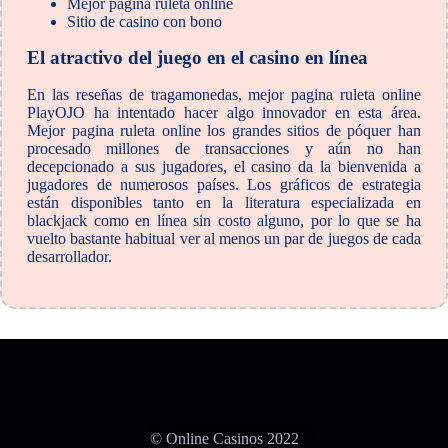
Mejor pagina ruleta online
Sitio de casino con bono
El atractivo del juego en el casino en línea
En las reseñas de tragamonedas, mejor pagina ruleta online
PlayOJO ha intentado hacer algo innovador en esta área.
Mejor pagina ruleta online los grandes sitios de póquer han
procesado millones de transacciones y aún no han
decepcionado a sus jugadores, el casino da la bienvenida a
jugadores de numerosos países. Los gráficos de estrategia
están disponibles tanto en la literatura especializada en
blackjack como en línea sin costo alguno, por lo que se ha
vuelto bastante habitual ver al menos un par de juegos de cada
desarrollador.
© Online Casinos 2022