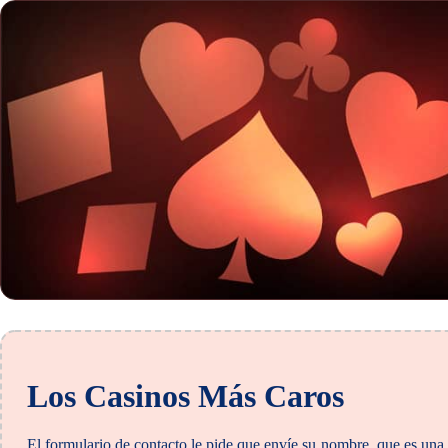
Los Casinos Más Caros
El formulario de contacto le pide que envíe su nombre, que es una d