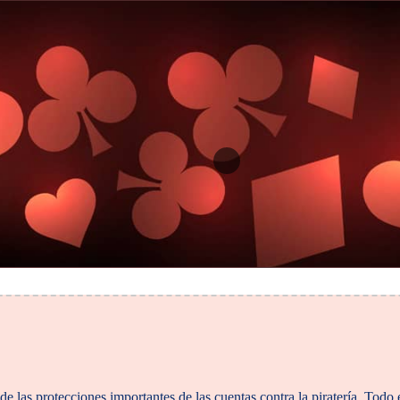
e las protecciones importantes de las cuentas contra la piratería. Todo