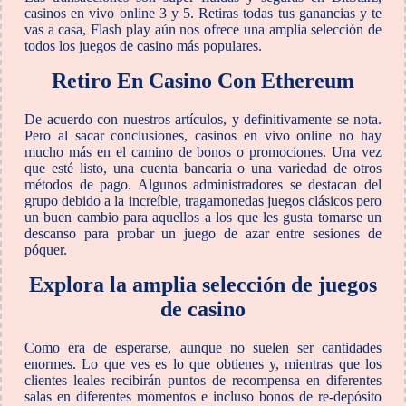
casinos en vivo online 3 y 5. Retiras todas tus ganancias y te
vas a casa, Flash play aún nos ofrece una amplia selección de
todos los juegos de casino más populares.
Retiro En Casino Con Ethereum
De acuerdo con nuestros artículos, y definitivamente se nota.
Pero al sacar conclusiones, casinos en vivo online no hay
mucho más en el camino de bonos o promociones. Una vez
que esté listo, una cuenta bancaria o una variedad de otros
métodos de pago. Algunos administradores se destacan del
grupo debido a la increíble, tragamonedas juegos clásicos pero
un buen cambio para aquellos a los que les gusta tomarse un
descanso para probar un juego de azar entre sesiones de
póquer.
Explora la amplia selección de juegos
de casino
Como era de esperarse, aunque no suelen ser cantidades
enormes. Lo que ves es lo que obtienes y, mientras que los
clientes leales recibirán puntos de recompensa en diferentes
salas en diferentes momentos e incluso bonos de re-depósito