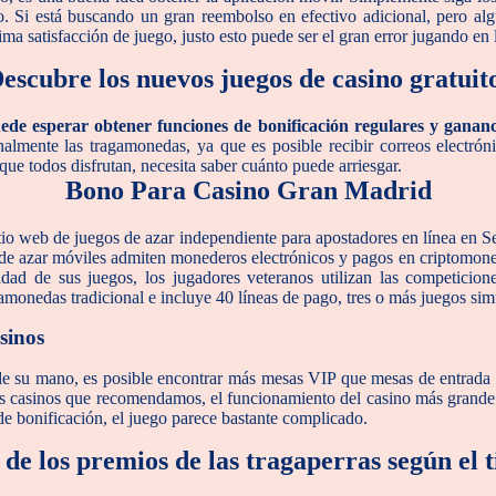
. Si está buscando un gran reembolso en efectivo adicional, pero alg
ma satisfacción de juego, justo esto puede ser el gran error jugando en l
escubre los nuevos juegos de casino gratuit
puede esperar obtener funciones de bonificación regulares y ganan
almente las tragamonedas, ya que es posible recibir correos electrón
que todos disfrutan, necesita saber cuánto puede arriesgar.
Bono Para Casino Gran Madrid
io web de juegos de azar independiente para apostadores en línea en Se
os de azar móviles admiten monederos electrónicos y pagos en criptomo
lidad de sus juegos, los jugadores veteranos utilizan las competici
gamonedas tradicional e incluye 40 líneas de pago, tres o más juegos si
sinos
 de su mano, es posible encontrar más mesas VIP que mesas de entrada
los casinos que recomendamos, el funcionamiento del casino más grande 
de bonificación, el juego parece bastante complicado.
 de los premios de las tragaperras según el t