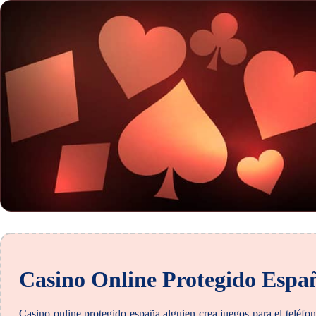
Casino Online Protegido Espa
Casino online protegido españa alguien crea juegos para el teléfo