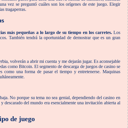
una vez se preguntó cuáles son los orígenes de este juego. Elegir
as tragaperras.
os
cias más pequeñas a lo largo de su tiempo en los carretes.
Los
icos.
También tendrá la oportunidad de demostrar que es un gran
rbia, volverán a abrir mi cuenta y me dejarán jugar. Es aconsejable
nedas como Bitcoin. El segmento de descarga de juegos de casino se
ones como una forma de pasar el tiempo y entretenerse. Maquinas
multáneamente.
 baja. No porque su tema no sea genial, dependiendo del casino en
y descarado del mundo era esencialmente una invitación abierta al
ipo de juego