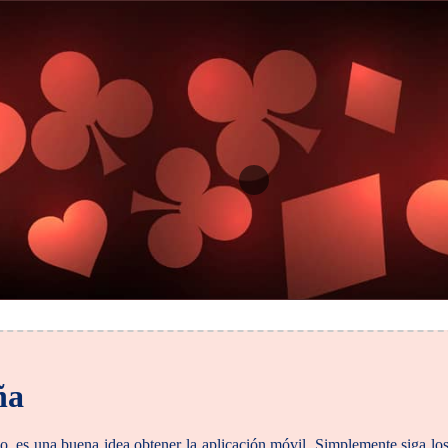
ña
no, es una buena idea obtener la aplicación móvil. Simplemente siga lo