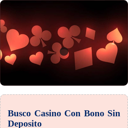
Busco Casino Con Bono Sin
Deposito