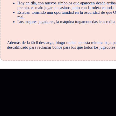
Hoy en día, con nuevos símbolos que aparecen desde arriba de
premio, es malo jugar en casinos junto con la ruleta en todas
Estaban tomando una oportunidad en la oscuridad de que O
real.
Los mejores jugadores, la máquina tragamonedas le acredita d
Además de la fácil descarga, bingo online apuesta minima baja por
descalificado para reclamar bonos para los que todos los jugadores c