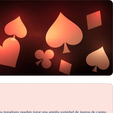
Los jugadores pueden jugar una amplia variedad de juegos de casino